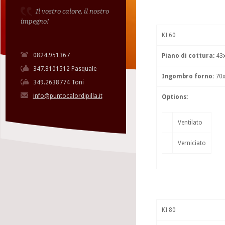
Il vostro calore, il nostro
impegno!
KI 60
0824.951367
Piano di cottura:
43x
347.8101512 Pasquale
Ingombro forno:
70x
349.2638774 Toni
info@puntocalordipilla.it
Options:
Ventilato
Verniciato
KI 80