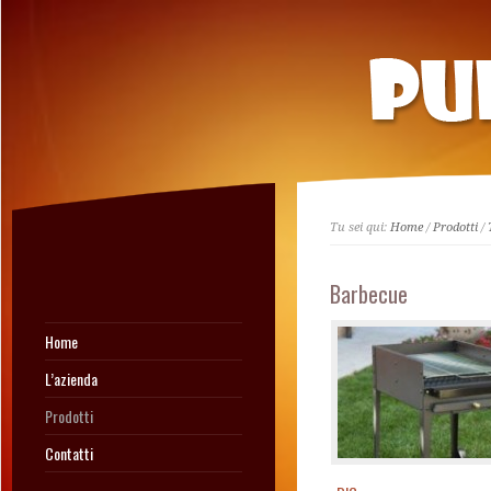
Tu sei qui:
Home
/
Prodotti
/
Barbecue
Home
L’azienda
Prodotti
Contatti