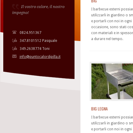
BIG
Il vostro calore, il nostro
I barbecue esterni possi
impegno!
utilizzarli in giardino o s
e portarli con noi in ogni
occasione, sono stati cost
0824.951367
con materiali e in spessor
a durare nel tempo.
347.8101512 Pasquale
349.2638774 Toni
info@puntocalordipilla.it
BIG LEGNA
I barbecue esterni possi
utilizzarli in giardino o s
e portarli con noi in ogni