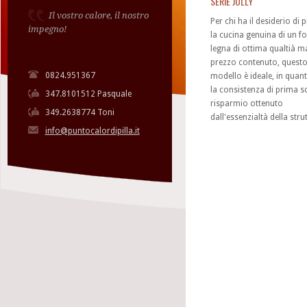
SERIE JOLLY
Il vostro calore, il nostro
Per chi ha il desiderio di 
impegno!
la cucina genuina di un f
legna di ottima qualtià m
prezzo contenuto, quest
0824.951367
modello è ideale, in quan
la consistenza di prima sc
347.8101512 Pasquale
risparmio ottenuto
349.2638774 Toni
dall'essenzialtà della stru
info@puntocalordipilla.it