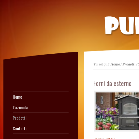
Tu sei qui:
Home
/
Prodotti
/
Forni da esterno
Home
L’azienda
Prodotti
Contatti