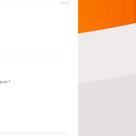
[top]
gnati
*