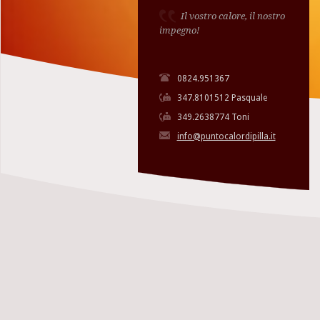
Il vostro calore, il nostro
impegno!
0824.951367
347.8101512 Pasquale
349.2638774 Toni
info@puntocalordipilla.it